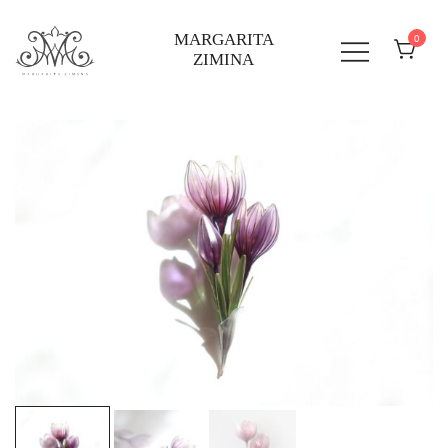
Перейти
к
MARGARITA
0
ZIMINA
содержимому