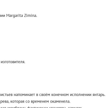
ии Margarita Zimina.
изготовителя.
листьев напоминает в своём конечном исполнении янтарь.
ерева, которая со временем окаменела.
чную мембрану, фактически становясь камнем.