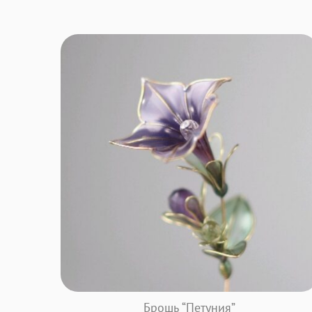
Брошь “Петуния”