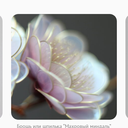
Брошь или шпилька “Махровый миндаль”