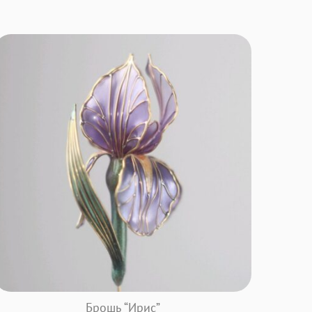
Брошь “Ирис”