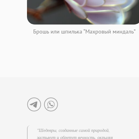
Брошь или шпилька “Махровый миндаль”
"Шедевры, созданные самой природой,
застынут и обретут вечность, окрыляя