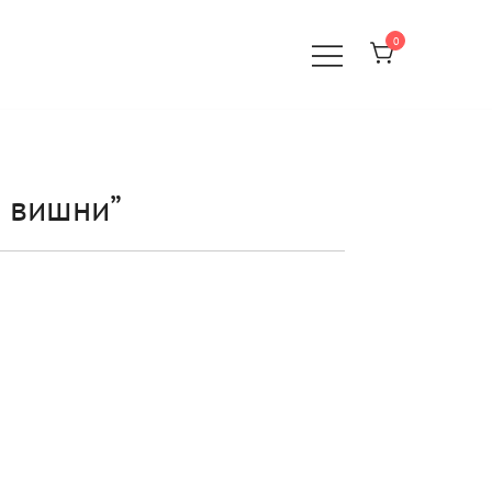
0
 вишни”