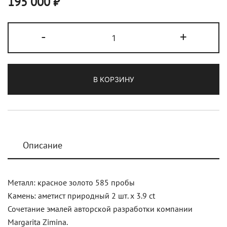
195 000
₽
Количество
-
+
товара
Серьги
"Чертополох"
В КОРЗИНУ
4
см
красное
золото
Описание
Металл: красное золото 585 пробы
Камень: аметист природный 2 шт. х 3.9 ct
Сочетание эмалей авторской разработки компании
Margarita Zimina.