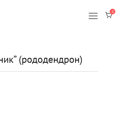
0
ник” (рододендрон)