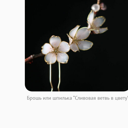
Брошь или шпилька “Сливовая ветвь в цвету