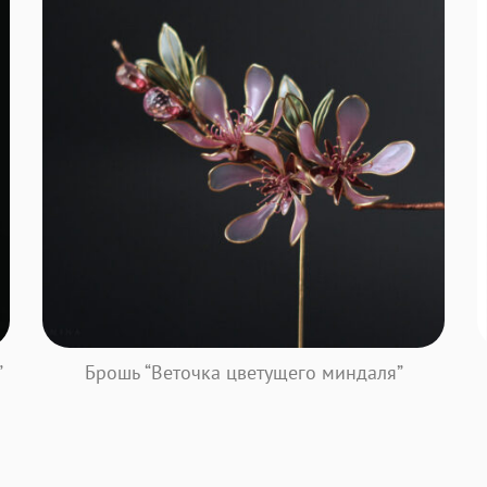
”
Брошь “Веточка цветущего миндаля”